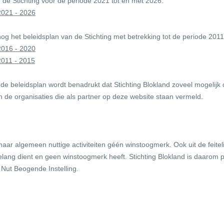
n de Stichting voor de periode 2021 tot en met 2026:
 2021 - 2026
 nog het beleidsplan van de Stichting met betrekking tot de periode 20
 2016 - 2020
2011 - 2015
de beleidsplan wordt benadrukt dat Stichting Blokland zoveel mogelijk
n de organisaties die als partner op deze website staan vermeld.
 haar algemeen nuttige activiteiten géén winstoogmerk. Ook uit de feit
 belang dient en geen winstoogmerk heeft. Stichting Blokland is daarom 
 Nut Beogende Instelling.