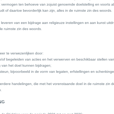
het vermogen ten behoeve van zojuist genoemde doelstelling en voorts 
dt of daartoe bevorderlijk kan zijn, alles in de ruimste zin des woords.
leveren van een bijdrage aan religieuze instellingen en aan kunst uitdr
de ruimste zin des woords.
eer te verwezenlijken door:
n/of begeleiden van acties en het verwerven en beschikbaar stellen va
g van het doel kunnen bijdragen;
 steun, bijvoorbeeld in de vorm van legaten, erfstellingen en schenkin
 verdere handelingen, die met het vorenstaande doel in de ruimste zin
n.
NG